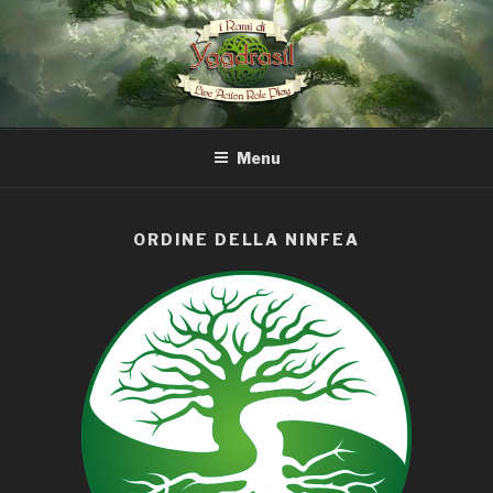
Salta
al
contenuto
I RAMI DI YGGDRASIL LARP
Menu
ORDINE DELLA NINFEA