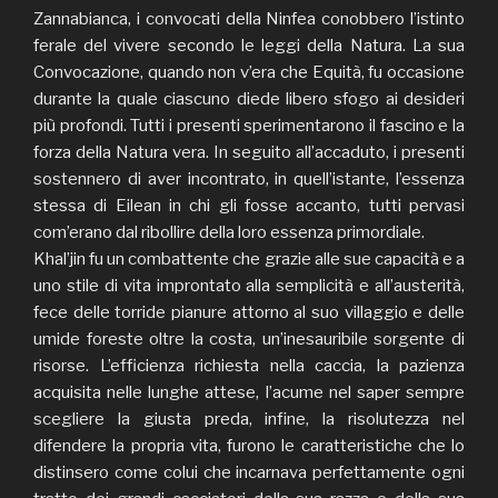
Zannabianca, i convocati della Ninfea conobbero l’istinto
ferale del vivere secondo le leggi della Natura. La sua
Convocazione, quando non v’era che Equità, fu occasione
durante la quale ciascuno diede libero sfogo ai desideri
più profondi. Tutti i presenti sperimentarono il fascino e la
forza della Natura vera. In seguito all’accaduto, i presenti
sostennero di aver incontrato, in quell’istante, l’essenza
stessa di Eilean in chi gli fosse accanto, tutti pervasi
com’erano dal ribollire della loro essenza primordiale.
Khal’jin fu un combattente che grazie alle sue capacità e a
uno stile di vita improntato alla semplicità e all’austerità,
fece delle torride pianure attorno al suo villaggio e delle
umide foreste oltre la costa, un’inesauribile sorgente di
risorse. L’efficienza richiesta nella caccia, la pazienza
acquisita nelle lunghe attese, l’acume nel saper sempre
scegliere la giusta preda, infine, la risolutezza nel
difendere la propria vita, furono le caratteristiche che lo
distinsero come colui che incarnava perfettamente ogni