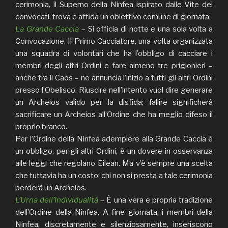
cerimonia, il Superno della Ninfea ispirato dalle Vite dei
convocati, trova e affida un obiettivo comune di giornata.
La Grande Caccia
– Si officia di notte e una sola volta a
Convocazione. Il Primo Cacciatore, una volta organizzata
una squadra di volontari che ha l’obbligo di cacciare i
membri degli altri Ordini e fare almeno tre prigionieri –
anche tra il Caos – ne annuncia l’inizio a tutti gli altri Ordini
presso l’Obelisco. Riuscire nell’intento vuol dire generare
un Archeios valido per la disfida; fallire significherà
sacrificare un Archeios all’Ordine che ha meglio difeso il
proprio branco.
Per l’Ordine della Ninfea adempiere alla Grande Caccia è
un obbligo, per gli altri Ordini, è un dovere in osservanza
alle leggi che regolano Eilean. Ma v’è sempre una scelta
che tuttavia ha un costo: chi non si presta a tale cerimonia
perderà un Archeios.
L’Urna dell’Individualità
– È una vera e propria tradizione
dell’Ordine della Ninfea. A fine giornata, i membri della
Ninfea, discretamente e silenziosamente, inseriscono