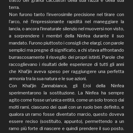
tratto dei grandi cacciatori della sua razza e della sua
terra.
Non furono tanto l’inverosimile precisione nel tirare con
l’arco, né l’impressionante rapidità nel maneggiare la
lancia, o ancora l’innaturale silenzio nel muoversi non visto,
a sorprendere i membri della Ninfea durante il suo
mandato. Furono piuttosto i consigli che elargì, con parole
semplici ma pregne di significato, a chi stava affrontando
burrascosamente il risveglio dei propri istinti. Parole che
raccoglievano i risultati delle esperienze di tutti gli anni
che Khal’jin aveva speso per raggiungere una perfetta
armonia tra la sua natura e le sue azioni.
Con Khal’jin Zannabianca, gli Eroi della Ninfea
sperimentarono la sostituzione. La Ninfea ha sempre
agito come fosse un’unica entità, come un solo tronco dai
molti rami, ciascuno dei quali con un ruolo ben definito, e
qualora un ramo fosse diventato marcio, questo doveva
essere reciso (sostituito, appunto), permettendo a un
ramo più forte di nascere e quindi prendere il suo posto.