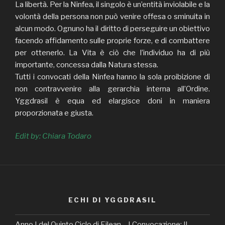
La libertà. Per la Ninfea, il singolo è un’entità inviolabile e la
volontà della persona non può venire offesa o sminuita in
alcun modo. Ognuno ha il diritto di perseguire un obiettivo
facendo affidamento sulle proprie forze, e di combattere
per ottenerlo. La Vita è ciò che l’individuo ha di più
importante, concessa dalla Natura stessa.
Tutti i convocati della Ninfea hanno la sola proibizione di
non contravvenire alla gerarchia interna all’Ordine.
Yggdrasil è equa ed elargisce doni in maniera
proporzionata e giusta.
Edit by: Chiara Todaro
ECHI DI YGGDRASIL
Anno I del Quinto Ciclo di Eilean – I Convocazione: Il