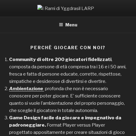
Salta
al
I RAMI DI YGGDRASIL LARP
contenuto
Menu
PERCHÈ GIOCARE CON NOI?
Community di oltre 200 giocatori fidelizzati
,
composta da persone di età compresa tra i 16 e i 50 anni,
fresca e fatta di persone educate, corrette, rispettose,
simpatiche e desiderose di divertirsi e divertire.
Ambientazione
profonda che non è necessario
conoscere per poter giocare. E’ sufficiente conoscere
quanto si vuole l’ambientazione del proprio personaggio,
che sceglie il giocatore in totale autonomia.
Game Design facile da giocare e impegnativo da
padroneggiare.
Format Player versus Player
progettato appositamente per creare situazioni di gioco